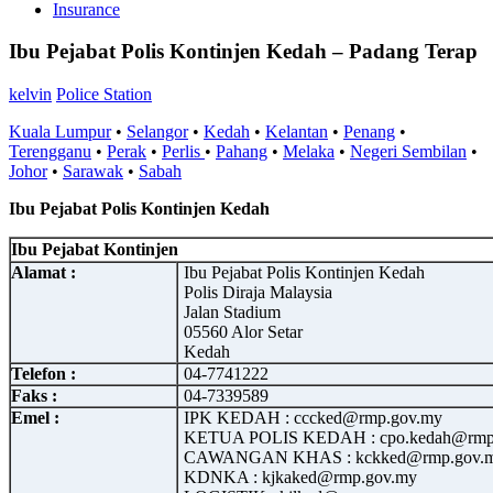
Insurance
Ibu Pejabat Polis Kontinjen Kedah – Padang Terap
kelvin
Police Station
Kuala Lumpur
•
Selangor
•
Kedah
•
Kelantan
•
Penang
•
Terengganu
•
Perak
•
Perlis
•
Pahang
•
Melaka
•
Negeri Sembilan
•
Johor
•
Sarawak
•
Sabah
Ibu Pejabat Polis Kontinjen Kedah
Ibu Pejabat Kontinjen
Alamat :
Ibu Pejabat Polis Kontinjen Kedah
Polis Diraja Malaysia
Jalan Stadium
05560 Alor Setar
Kedah
Telefon :
04-7741222
Faks :
04-7339589
Emel :
IPK KEDAH : cccked@rmp.gov.my
KETUA POLIS KEDAH : cpo.kedah@rmp
CAWANGAN KHAS : kckked@rmp.gov.
KDNKA : kjkaked@rmp.gov.my