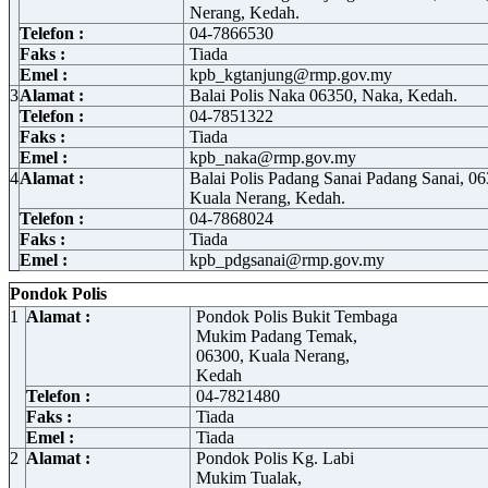
Nerang, Kedah.
Telefon :
04-7866530
Faks :
Tiada
Emel :
kpb_kgtanjung@rmp.gov.my
3
Alamat :
Balai Polis Naka 06350, Naka, Kedah.
Telefon :
04-7851322
Faks :
Tiada
Emel :
kpb_naka@rmp.gov.my
4
Alamat :
Balai Polis Padang Sanai Padang Sanai, 06
Kuala Nerang, Kedah.
Telefon :
04-7868024
Faks :
Tiada
Emel :
kpb_pdgsanai@rmp.gov.my
Pondok Polis
1
Alamat :
Pondok Polis Bukit Tembaga
Mukim Padang Temak,
06300, Kuala Nerang,
Kedah
Telefon :
04-7821480
Faks :
Tiada
Emel :
Tiada
2
Alamat :
Pondok Polis Kg. Labi
Mukim Tualak,