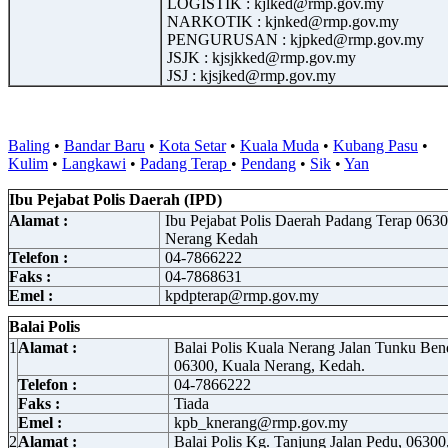
LOGISTIK : kjlked@rmp.gov.my
NARKOTIK : kjnked@rmp.gov.my
PENGURUSAN : kjpked@rmp.gov.my
JSJK : kjsjkked@rmp.gov.my
JSJ : kjsjked@rmp.gov.my
Baling
•
Bandar Baru
•
Kota Setar
•
Kuala Muda
•
Kubang Pasu
•
Kulim
•
Langkawi
•
Padang Terap
•
Pendang
•
Sik
•
Yan
Ibu Pejabat Polis Daerah (IPD)
Alamat :
Ibu Pejabat Polis Daerah Padang Terap 063
Nerang Kedah
Telefon :
04-7866222
Faks :
04-7868631
Emel :
kpdpterap@rmp.gov.my
Balai Polis
1
Alamat :
Balai Polis Kuala Nerang Jalan Tunku Ben
06300, Kuala Nerang, Kedah.
Telefon :
04-7866222
Faks :
Tiada
Emel :
kpb_knerang@rmp.gov.my
2
Alamat :
Balai Polis Kg. Tanjung Jalan Pedu, 06300