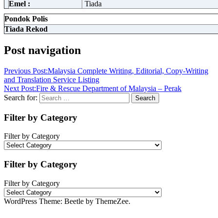
Emel :
Tiada
Pondok Polis
Tiada Rekod
Post navigation
Previous Post:
Malaysia Complete Writing, Editorial, Copy-Writing
and Translation Service Listing
Next Post:
Fire & Rescue Department of Malaysia – Perak
Search for:
Search
Filter by Category
Filter by Category
Filter by Category
Filter by Category
WordPress Theme: Beetle by ThemeZee.