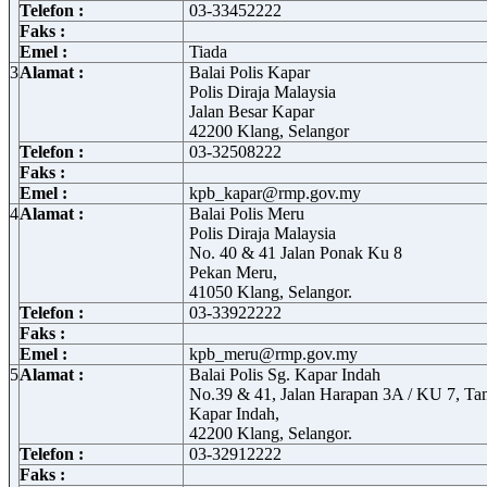
Telefon :
03-33452222
Faks :
Emel :
Tiada
3
Alamat :
Balai Polis Kapar
Polis Diraja Malaysia
Jalan Besar Kapar
42200 Klang, Selangor
Telefon :
03-32508222
Faks :
Emel :
kpb_kapar@rmp.gov.my
4
Alamat :
Balai Polis Meru
Polis Diraja Malaysia
No. 40 & 41 Jalan Ponak Ku 8
Pekan Meru,
41050 Klang, Selangor.
Telefon :
03-33922222
Faks :
Emel :
kpb_meru@rmp.gov.my
5
Alamat :
Balai Polis Sg. Kapar Indah
No.39 & 41, Jalan Harapan 3A / KU 7, Ta
Kapar Indah,
42200 Klang, Selangor.
Telefon :
03-32912222
Faks :