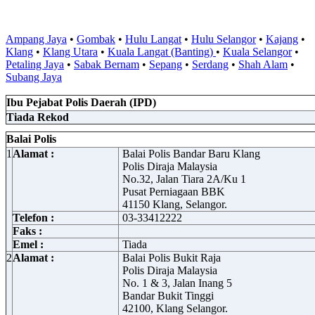
Ampang Jaya
•
Gombak
•
Hulu Langat
•
Hulu Selangor
•
Kajang
•
Klang
•
Klang Utara
•
Kuala Langat (Banting)
•
Kuala Selangor
•
Petaling Jaya
•
Sabak Bernam
•
Sepang
•
Serdang
•
Shah Alam
•
Subang Jaya
Ibu Pejabat Polis Daerah (IPD)
Tiada Rekod
Balai Polis
1
Alamat :
Balai Polis Bandar Baru Klang
Polis Diraja Malaysia
No.32, Jalan Tiara 2A/Ku 1
Pusat Perniagaan BBK
41150 Klang, Selangor.
Telefon :
03-33412222
Faks :
Emel :
Tiada
2
Alamat :
Balai Polis Bukit Raja
Polis Diraja Malaysia
No. 1 & 3, Jalan Inang 5
Bandar Bukit Tinggi
42100, Klang Selangor.