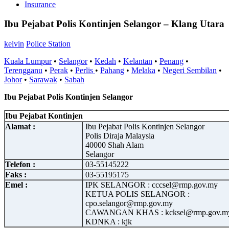
Insurance
Ibu Pejabat Polis Kontinjen Selangor – Klang Utara
kelvin
Police Station
Kuala Lumpur
•
Selangor
•
Kedah
•
Kelantan
•
Penang
•
Terengganu
•
Perak
•
Perlis
•
Pahang
•
Melaka
•
Negeri Sembilan
•
Johor
•
Sarawak
•
Sabah
Ibu Pejabat Polis Kontinjen Selangor
Ibu Pejabat Kontinjen
Alamat :
Ibu Pejabat Polis Kontinjen Selangor
Polis Diraja Malaysia
40000 Shah Alam
Selangor
Telefon :
03-55145222
Faks :
03-55195175
Emel :
IPK SELANGOR : cccsel@rmp.gov.my
KETUA POLIS SELANGOR :
cpo.selangor@rmp.gov.my
CAWANGAN KHAS : kcksel@rmp.gov.m
KDNKA : kjk